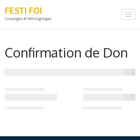
Aller
FESTI FOI
au
Louanges et témoignages
contenu
(Pressez
Entrée)
Confirmation de Don